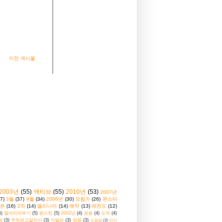
이전 게시물
2003년
(55)
액티브
(55)
2010년
(53)
2007년
7)
3월
(37)
9월
(34)
2006년
(30)
모험가
(26)
몬스터
온
(16)
2차
(14)
엘리니아
(14)
해적
(13)
레전드
(12)
5)
열마리의부기
(5)
윈스턴
(5)
2002년
(4)
공용
(4)
도적
(4)
윙
(3)
주먹펴고일어서
(3)
카밀라
(3)
탕윤
(3)
도움말
(2)
라이