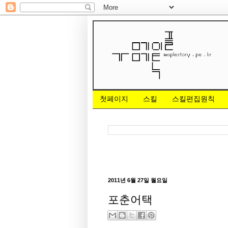
첫페이지
스킬
스킬편집원칙
2011년 6월 27일 월요일
포춘어택