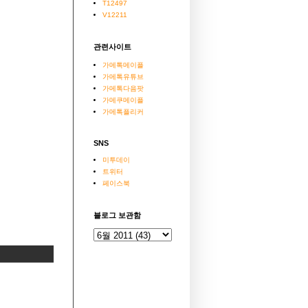
T12497
V12211
관련사이트
가메톡메이플
가메톡유튜브
가메톡다음팟
가메쿠메이플
가메톡플리커
SNS
미투데이
트위터
페이스북
블로그 보관함