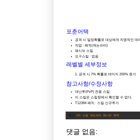
포춘어택
공격 시 일정확률로 대상에게 치명적인 데
직업 : 해적(캐논슈터)
패시브 스킬
요구스킬 : 없음
레벨별 세부정보
공격 시 7% 확률로 데미지 200% 증가
참고사항/수정사항
대난투(PvP) 전용 스킬.
이 스킬은 스킬창에서 확인할 수 없다.
T12384 패치 : 스킬 신규추가
태그:
1차
,
스킬
,
캐논슈터
,
패시브
,
해적
댓글 없음: