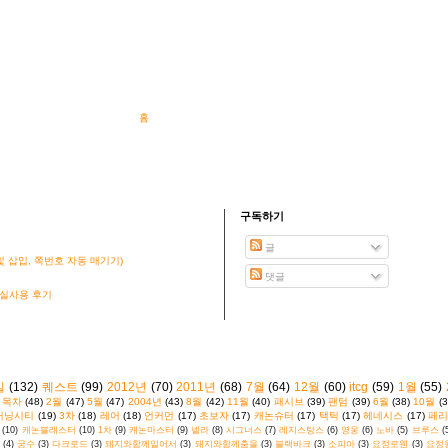
홈
구독하기
글
 삽입, 쪽번호 자동 매기기)
댓글
 실사용 후기
킬
(132)
퀘스트
(99)
2012년
(70)
2011년
(68)
7월
(64)
12월
(60)
itcg
(59)
1월
(55)
목차
(48)
2월
(47)
5월
(47)
2004년
(43)
8월
(42)
11월
(40)
패시브
(39)
팬텀
(39)
6월
(38)
10월
(3
커닝시티
(19)
3차
(18)
레어
(18)
언커먼
(17)
초보자
(17)
캐논슈터
(17)
택틱
(17)
헤네시스
(17)
페리
(10)
캐논블래스터
(10)
1차
(9)
캐논마스터
(9)
넬라
(8)
시그너스
(7)
레지스탕스
(6)
영웅
(6)
노바
(5)
브루스
(
(4)
궁수
(3)
다크로드
(3)
돼지와함께일어서
(3)
돼지와함께춤을
(3)
블랙바크
(3)
소피아
(3)
요정로웬
(3)
요정