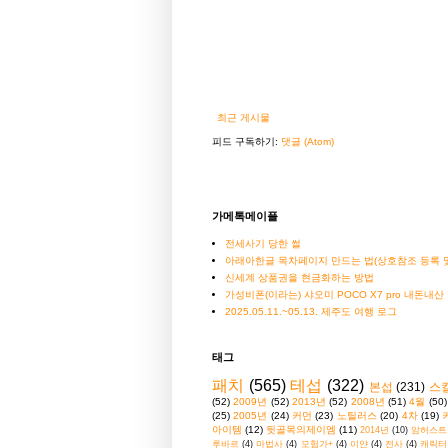
최근 게시물
피드 구독하기:
댓글 (Atom)
가메톡메이플
전세사기 당한 썰
아래아한글 목차페이지 만드는 법(상호참조 등록 및
신세계 상품권을 현금화하는 방법
가성비폰(이라는) 샤오미 POCO X7 pro 내돈내산
2025.05.11.~05.13. 제주도 여행 로그
태그
패치
(565)
테섭
(322)
본섭
(231)
스
(52)
2009년
(52)
2013년
(52)
2008년
(51)
4월
(50)
(25)
2005년
(24)
커먼
(23)
노틸러스
(20)
4차
(19)
아이템
(12)
뒷골목의제이엠
(11)
2014년
(10)
암허스트
루바르
(4)
마법사
(4)
모험가+
(4)
이얀
(4)
전사
(4)
캐릭터