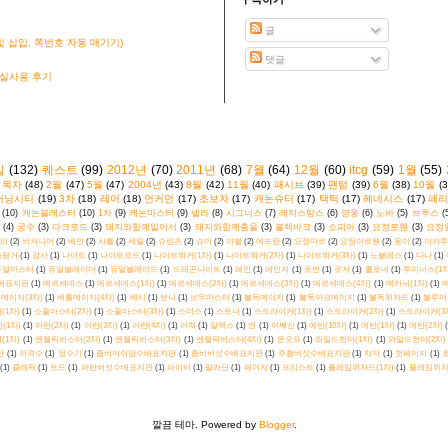
글
 삽입, 쪽번호 자동 매기기)
댓글
 실사용 후기
킬
(132)
퀘스트
(99)
2012년
(70)
2011년
(68)
7월
(64)
12월
(60)
itcg
(59)
1월
(55)
목차
(48)
2월
(47)
5월
(47)
2004년
(43)
8월
(42)
11월
(40)
패시브
(39)
팬텀
(39)
6월
(38)
10월
(3
커닝시티
(19)
3차
(18)
레어
(18)
언커먼
(17)
초보자
(17)
캐논슈터
(17)
택틱
(17)
헤네시스
(17)
페리
(10)
캐논블래스터
(10)
1차
(9)
캐논마스터
(9)
넬라
(8)
시그너스
(7)
레지스탕스
(6)
영웅
(6)
노바
(5)
브루스
(
(4)
궁수
(3)
다크로드
(3)
돼지와함께일어서
(3)
돼지와함께춤을
(3)
블랙바크
(3)
소피아
(3)
요정로웬
(3)
요정
리
(2)
버커니어
(2)
베인
(2)
샤를
(2)
세릴
(2)
슈린츠
(2)
슈미
(2)
아벨
(2)
에뜨랑
(2)
요정마르
(2)
요정아르웬
(2)
웅이
(2)
이카루
슬링거
(1)
검사
(1)
나이트
(1)
나이트로드
(1)
나이트워커(1차)
(1)
나이트워커(2차)
(1)
나이트워커(3차)
(1)
노블레스
(1)
다나
(1)
듀얼마스터
(1)
듀얼블레이더
(1)
듀얼블레이드
(1)
드래곤나이트
(1)
레인
(1)
레인저
(1)
로빈
(1)
로저
(1)
롤로네
(1)
루미너스(1차
배표지판
(1)
메르세데스
(1)
메르세데스(1차)
(1)
메르세데스(2차)
(1)
메르세데스(3차)
(1)
메르세데스(4차)
(1)
메카닉(1차)
(1)
메
메이지(3차)
(1)
배틀메이지(4차)
(1)
베티
(1)
보니
(1)
보우마스터
(1)
불독메이지
(1)
불독아크메이지
(1)
불독위자드
(1)
블루머
(1차)
(1)
소울마스터(2차)
(1)
소울마스터(3차)
(1)
스미스
(1)
스토너
(1)
스트라이커(1차)
(1)
스트라이커(2차)
(1)
스트라이커(3
(1차)
(1)
아란(2차)
(1)
아란(3차)
(1)
아란(4차)
(1)
아쳐
(1)
알렉스
(1)
앤
(1)
어쌔신
(1)
에반(10차)
(1)
에반(1차)
(1)
에반(2차)
(1차)
(1)
엔젤릭버스터(2차)
(1)
엔젤릭버스터(3차)
(1)
엔젤릭버스터(4차)
(1)
온오프
(1)
와일드헌터(1차)
(1)
와일드헌터(2차)
탄
(1)
저격수
(1)
정수기
(1)
좀비머쉬맘수배표지판
(1)
좀비버섯수배표지판
(1)
주황버섯수배표지판
(1)
차지
(1)
첫페이지
(1)
(1)
클레릭
(1)
토드
(1)
파란버섯수배표지판
(1)
파이터
(1)
팔라딘
(1)
페이지
(1)
프리스트
(1)
플레임위자드(1차)
(1)
플레임위자
깔끔 테마. Powered by
Blogger
.