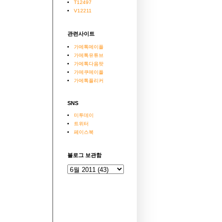
T12497
V12211
관련사이트
가메톡메이플
가메톡유튜브
가메톡다음팟
가메쿠메이플
가메톡플리커
SNS
미투데이
트위터
페이스북
블로그 보관함