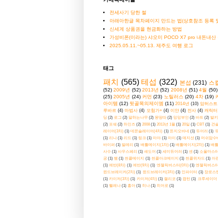
전세사기 당한 썰
아래아한글 목차페이지 만드는 법(상호참조 등록 및
신세계 상품권을 현금화하는 방법
가성비폰(이라는) 샤오미 POCO X7 pro 내돈내산
2025.05.11.~05.13. 제주도 여행 로그
태그
패치
(565)
테섭
(322)
본섭
(231)
스
(52)
2009년
(52)
2013년
(52)
2008년
(51)
4월
(50)
(25)
2005년
(24)
커먼
(23)
노틸러스
(20)
4차
(19)
아이템
(12)
뒷골목의제이엠
(11)
2014년
(10)
암허스트
루바르
(4)
마법사
(4)
모험가+
(4)
이얀
(4)
전사
(4)
캐릭터
딩
(2)
로그
(2)
말하는나무
(2)
몽땅따
(2)
밍밍부인
(2)
바트
(2)
발키
(2)
포쉐
(2)
하인즈
(2)
2008
(1)
2013년 1월
(1)
20일
(1)
CBT
(1)
건
레이어(3차)
(1)
데몬슬레이어(4차)
(1)
돈지오바네
(1)
듀어러
(1)
(1)
리나
(1)
리드
(1)
링크
(1)
마야
(1)
마이
(1)
매지션
(1)
머쉬맘수
바이퍼
(1)
발레리
(1)
배틀메이지(1차)
(1)
배틀메이지(2차)
(1)
배틀
사수
(1)
사우스페리
(1)
섀도어
(1)
세미듀어러
(1)
센
(1)
소울마스터
궁
(1)
쌤
(1)
썬콜메이지
(1)
썬콜아크메이지
(1)
썬콜위자드
(1)
아란
(1)
에반(8차)
(1)
에반(9차)
(1)
엔젤릭버스터(0차)
(1)
엔젤릭버스터
윈드브레이커(2차)
(1)
윈드브레이커(3차)
(1)
인파이터
(1)
장로스
(1)
카이저(3차)
(1)
카이저(4차)
(1)
캘리코
(1)
캡틴
(1)
크루세이더
(1)
헬레나
(1)
홍아
(1)
히나
(1)
히어로
(1)