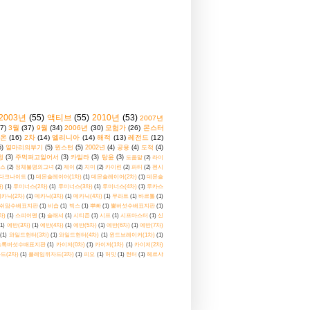
2003년
(55)
액티브
(55)
2010년
(53)
2007년
7)
3월
(37)
9월
(34)
2006년
(30)
모험가
(26)
몬스터
온
(16)
2차
(14)
엘리니아
(14)
해적
(13)
레전드
(12)
5)
열마리의부기
(5)
윈스턴
(5)
2002년
(4)
공용
(4)
도적
(4)
윙
(3)
주먹펴고일어서
(3)
카밀라
(3)
탕윤
(3)
도움말
(2)
라이
스
(2)
정체불명의그녀
(2)
제이
(2)
지미
(2)
카이린
(2)
파티
(2)
펜시
다크나이트
(1)
데몬슬레이어(1차)
(1)
데몬슬레이어(2차)
(1)
데몬슬
)
(1)
루미너스(2차)
(1)
루미너스(3차)
(1)
루미너스(4차)
(1)
루카스
카닉(2차)
(1)
메카닉(3차)
(1)
메카닉(4차)
(1)
무라트
(1)
바르톨
(1)
쉬맘수배표지판
(1)
비숍
(1)
빅스
(1)
뿌빠
(1)
뿔버섯수배표지판
(1)
차)
(1)
스피어맨
(1)
슬래셔
(1)
시티즌
(1)
시프
(1)
시프마스터
(1)
신
(1)
에반(3차)
(1)
에반(4차)
(1)
에반(5차)
(1)
에반(6차)
(1)
에반(7차)
(1)
와일드헌터(3차)
(1)
와일드헌터(4차)
(1)
윈드브레이커(1차)
(1)
초록버섯수배표지판
(1)
카이저(0차)
(1)
카이저(1차)
(1)
카이저(2차)
드(2차)
(1)
플레임위자드(3차)
(1)
피오
(1)
허밋
(1)
헌터
(1)
헤르샤