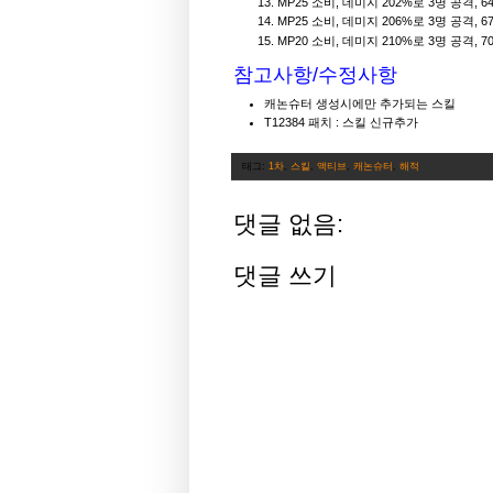
MP25 소비, 데미지 202%로 3명 공격,
MP25 소비, 데미지 206%로 3명 공격,
MP20 소비, 데미지 210%로 3명 공격,
참고사항/
수정사항
캐논슈터 생성시에만 추가되는 스킬
T12384 패치 : 스킬 신규추가
태그:
1차
,
스킬
,
액티브
,
캐논슈터
,
해적
댓글 없음:
댓글 쓰기