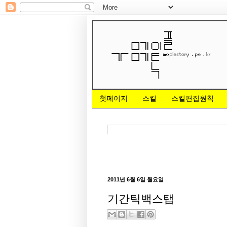
첫페이지
스킬
스킬편집원칙
2011년 6월 6일 월요일
기간틱백스탭