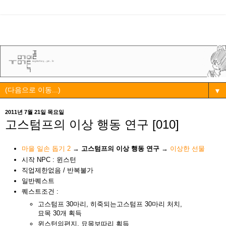
▼
2011년 7월 21일 목요일
고스텀프의 이상 행동 연구 [010]
마을 일손 돕기 2
→
고스텀프의 이상 행동 연구
→
이상한 선물
시작 NPC : 윈스턴
직업제한없음 / 반복불가
일반퀘스트
퀘스트조건 :
고스텀프 30마리, 히죽되는고스텀프 30마리 처치,
묘목 30개 획득
윈스턴의편지, 묘목보따리 획득