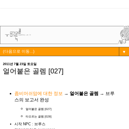
▼
2011년 7월 23일 토요일
얼어붙은 골렘 [027]
좀비머쉬맘에 대한 정보
→
얼어붙은 골렘
→ 브루
스의 보고서 완성
얼어붙은 골렘 [027]
타오르는 골렘 [028]
시작 NPC : 브루스