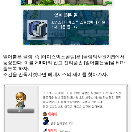
얼어붙은 골렘, 즉 [아이스믹스골렘]은 [골렘의사원2]맵에서
등장한다. 이를 200마리 잡고 전리품인 [얼어붙은돌]을 80개
줍도록 하자.
조건을 만족시켰다면 헤네시스의 제이를 찾아가자.