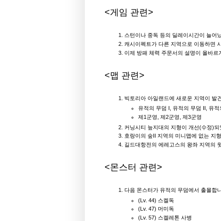
<게임 관련>
스턴이나 중독 등의 딜레이시간이 늘어났
캐시이펙트가 다른 지역으로 이동하면 
이제 방패 체력 주문서의 설명이 올바르
<맵 관련>
빅토리아 아일랜드에 새로운 지역이 발
유적의 무덤 Ⅰ, 유적의 무덤 Ⅱ, 유
제1군영, 제2군영, 제3군영
커닝시티 늪지대의 지형이 개선(수정)되
호랑이의 숲Ⅱ 지역의 미니맵에 없는 지
길드대항전의 에레고스의 왕좌 지역의 
<몬스터 관련>
다음 몬스터가 유적의 무덤에서 출몰합니
(Lv. 44) 스켈독
(Lv. 47) 머미독
(Lv. 57) 스켈레톤 사병