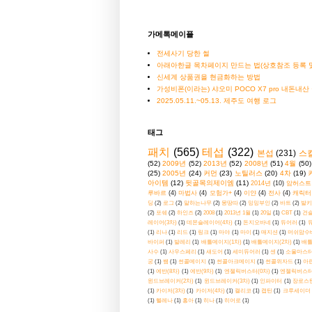
가메톡메이플
전세사기 당한 썰
아래아한글 목차페이지 만드는 법(상호참조 등록 및
신세계 상품권을 현금화하는 방법
가성비폰(이라는) 샤오미 POCO X7 pro 내돈내산
2025.05.11.~05.13. 제주도 여행 로그
태그
패치
(565)
테섭
(322)
본섭
(231)
스
(52)
2009년
(52)
2013년
(52)
2008년
(51)
4월
(50)
(25)
2005년
(24)
커먼
(23)
노틸러스
(20)
4차
(19)
아이템
(12)
뒷골목의제이엠
(11)
2014년
(10)
암허스트
루바르
(4)
마법사
(4)
모험가+
(4)
이얀
(4)
전사
(4)
캐릭터
딩
(2)
로그
(2)
말하는나무
(2)
몽땅따
(2)
밍밍부인
(2)
바트
(2)
발키
(2)
포쉐
(2)
하인즈
(2)
2008
(1)
2013년 1월
(1)
20일
(1)
CBT
(1)
건
레이어(3차)
(1)
데몬슬레이어(4차)
(1)
돈지오바네
(1)
듀어러
(1)
(1)
리나
(1)
리드
(1)
링크
(1)
마야
(1)
마이
(1)
매지션
(1)
머쉬맘수
바이퍼
(1)
발레리
(1)
배틀메이지(1차)
(1)
배틀메이지(2차)
(1)
배틀
사수
(1)
사우스페리
(1)
섀도어
(1)
세미듀어러
(1)
센
(1)
소울마스터
궁
(1)
쌤
(1)
썬콜메이지
(1)
썬콜아크메이지
(1)
썬콜위자드
(1)
아란
(1)
에반(8차)
(1)
에반(9차)
(1)
엔젤릭버스터(0차)
(1)
엔젤릭버스터
윈드브레이커(2차)
(1)
윈드브레이커(3차)
(1)
인파이터
(1)
장로스
(1)
카이저(3차)
(1)
카이저(4차)
(1)
캘리코
(1)
캡틴
(1)
크루세이더
(1)
헬레나
(1)
홍아
(1)
히나
(1)
히어로
(1)