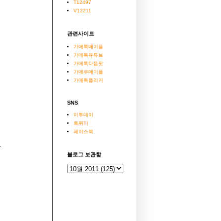
T12497
V12211
관련사이트
가메톡메이플
가메톡유튜브
가메톡다음팟
가메쿠메이플
가메톡플리커
SNS
미투데이
트위터
페이스북
.
블로그 보관함