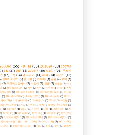
2003년
(55)
액티브
(55)
2010년
(53)
2007년
7)
3월
(37)
9월
(34)
2006년
(30)
모험가
(26)
몬스터
온
(16)
2차
(14)
엘리니아
(14)
해적
(13)
레전드
(12)
5)
열마리의부기
(5)
윈스턴
(5)
2002년
(4)
공용
(4)
도적
(4)
윙
(3)
주먹펴고일어서
(3)
카밀라
(3)
탕윤
(3)
도움말
(2)
라이
스
(2)
정체불명의그녀
(2)
제이
(2)
지미
(2)
카이린
(2)
파티
(2)
펜시
다크나이트
(1)
데몬슬레이어(1차)
(1)
데몬슬레이어(2차)
(1)
데몬슬
)
(1)
루미너스(2차)
(1)
루미너스(3차)
(1)
루미너스(4차)
(1)
루카스
카닉(2차)
(1)
메카닉(3차)
(1)
메카닉(4차)
(1)
무라트
(1)
바르톨
(1)
쉬맘수배표지판
(1)
비숍
(1)
빅스
(1)
뿌빠
(1)
뿔버섯수배표지판
(1)
차)
(1)
스피어맨
(1)
슬래셔
(1)
시티즌
(1)
시프
(1)
시프마스터
(1)
신
(1)
에반(3차)
(1)
에반(4차)
(1)
에반(5차)
(1)
에반(6차)
(1)
에반(7차)
(1)
와일드헌터(3차)
(1)
와일드헌터(4차)
(1)
윈드브레이커(1차)
(1)
초록버섯수배표지판
(1)
카이저(0차)
(1)
카이저(1차)
(1)
카이저(2차)
드(2차)
(1)
플레임위자드(3차)
(1)
피오
(1)
허밋
(1)
헌터
(1)
헤르샤