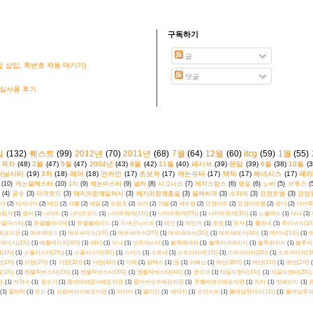
구독하기
글
 삽입, 쪽번호 자동 매기기)
댓글
 실사용 후기
킬
(132)
퀘스트
(99)
2012년
(70)
2011년
(68)
7월
(64)
12월
(60)
itcg
(59)
1월
(55)
목차
(48)
2월
(47)
5월
(47)
2004년
(43)
8월
(42)
11월
(40)
패시브
(39)
팬텀
(39)
6월
(38)
10월
(3
커닝시티
(19)
3차
(18)
레어
(18)
언커먼
(17)
초보자
(17)
캐논슈터
(17)
택틱
(17)
헤네시스
(17)
페리
(10)
캐논블래스터
(10)
1차
(9)
캐논마스터
(9)
넬라
(8)
시그너스
(7)
레지스탕스
(6)
영웅
(6)
노바
(5)
브루스
(
(4)
궁수
(3)
다크로드
(3)
돼지와함께일어서
(3)
돼지와함께춤을
(3)
블랙바크
(3)
소피아
(3)
요정로웬
(3)
요정
리
(2)
버커니어
(2)
베인
(2)
샤를
(2)
세릴
(2)
슈린츠
(2)
슈미
(2)
아벨
(2)
에뜨랑
(2)
요정마르
(2)
요정아르웬
(2)
웅이
(2)
이카루
슬링거
(1)
검사
(1)
나이트
(1)
나이트로드
(1)
나이트워커(1차)
(1)
나이트워커(2차)
(1)
나이트워커(3차)
(1)
노블레스
(1)
다나
(1)
듀얼마스터
(1)
듀얼블레이더
(1)
듀얼블레이드
(1)
드래곤나이트
(1)
레인
(1)
레인저
(1)
로빈
(1)
로저
(1)
롤로네
(1)
루미너스(1차
배표지판
(1)
메르세데스
(1)
메르세데스(1차)
(1)
메르세데스(2차)
(1)
메르세데스(3차)
(1)
메르세데스(4차)
(1)
메카닉(1차)
(1)
메
메이지(3차)
(1)
배틀메이지(4차)
(1)
베티
(1)
보니
(1)
보우마스터
(1)
불독메이지
(1)
불독아크메이지
(1)
불독위자드
(1)
블루머
(1차)
(1)
소울마스터(2차)
(1)
소울마스터(3차)
(1)
스미스
(1)
스토너
(1)
스트라이커(1차)
(1)
스트라이커(2차)
(1)
스트라이커(3
(1차)
(1)
아란(2차)
(1)
아란(3차)
(1)
아란(4차)
(1)
아쳐
(1)
알렉스
(1)
앤
(1)
어쌔신
(1)
에반(10차)
(1)
에반(1차)
(1)
에반(2차)
(1차)
(1)
엔젤릭버스터(2차)
(1)
엔젤릭버스터(3차)
(1)
엔젤릭버스터(4차)
(1)
온오프
(1)
와일드헌터(1차)
(1)
와일드헌터(2차)
탄
(1)
저격수
(1)
정수기
(1)
좀비머쉬맘수배표지판
(1)
좀비버섯수배표지판
(1)
주황버섯수배표지판
(1)
차지
(1)
첫페이지
(1)
(1)
클레릭
(1)
토드
(1)
파란버섯수배표지판
(1)
파이터
(1)
팔라딘
(1)
페이지
(1)
프리스트
(1)
플레임위자드(1차)
(1)
플레임위자