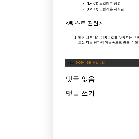
(Lv. 63) 스켈레톤 장교
(Lv. 73) 스켈레톤 지휘관
<퀘스트 관련>
펫과 사용자의 이동속도를 맞춰주는 『켄
로는 다른 펫과의 이동속도도 맞출 수 있
태그:
2006년
,
5월
,
본섭
,
패치
댓글 없음:
댓글 쓰기