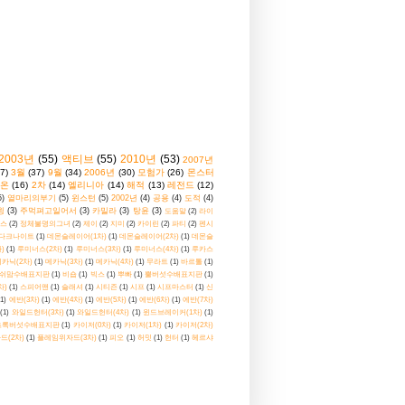
2003년
(55)
액티브
(55)
2010년
(53)
2007년
7)
3월
(37)
9월
(34)
2006년
(30)
모험가
(26)
몬스터
온
(16)
2차
(14)
엘리니아
(14)
해적
(13)
레전드
(12)
5)
열마리의부기
(5)
윈스턴
(5)
2002년
(4)
공용
(4)
도적
(4)
윙
(3)
주먹펴고일어서
(3)
카밀라
(3)
탕윤
(3)
도움말
(2)
라이
스
(2)
정체불명의그녀
(2)
제이
(2)
지미
(2)
카이린
(2)
파티
(2)
펜시
다크나이트
(1)
데몬슬레이어(1차)
(1)
데몬슬레이어(2차)
(1)
데몬슬
)
(1)
루미너스(2차)
(1)
루미너스(3차)
(1)
루미너스(4차)
(1)
루카스
카닉(2차)
(1)
메카닉(3차)
(1)
메카닉(4차)
(1)
무라트
(1)
바르톨
(1)
쉬맘수배표지판
(1)
비숍
(1)
빅스
(1)
뿌빠
(1)
뿔버섯수배표지판
(1)
차)
(1)
스피어맨
(1)
슬래셔
(1)
시티즌
(1)
시프
(1)
시프마스터
(1)
신
(1)
에반(3차)
(1)
에반(4차)
(1)
에반(5차)
(1)
에반(6차)
(1)
에반(7차)
(1)
와일드헌터(3차)
(1)
와일드헌터(4차)
(1)
윈드브레이커(1차)
(1)
초록버섯수배표지판
(1)
카이저(0차)
(1)
카이저(1차)
(1)
카이저(2차)
드(2차)
(1)
플레임위자드(3차)
(1)
피오
(1)
허밋
(1)
헌터
(1)
헤르샤