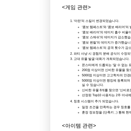
<게임 관련>
‘아란’의 스킬이 변경되었습니다.
‘콤보 템페스트’와 ‘콤보 배리어’의
‘콤보 배리어’의 데미지 흡수 비율
‘콤보 스매쉬’의 데미지가 감소했습
‘콤보 펜릴’의 데미지가 증가했습니
‘콤보 템페스트’의 공격 횟수가 감
파티 사냥 시 경험치 분배 공식이 수정
고대 유물 발굴 대회가 개최되었습니다.
몬스터에게 드롭되는 ‘알 수 없는 
200점 이상이면 신비한 유물을 찾
5000점 이상이면 고고학자의 안경
5000점 이상이면 랭킹에 등록되며 
실 수 있습니다.
신비한 유물 8개를 찾으면 ‘신비로
선정된 Top10 사용자는 2주 이내
칭호 시스템이 추가 되었습니다.
일정 조건을 만족하는 경우 칭호를 
훈장 정보창을 (단축키 ; ) 통해 
<아이템 관련>