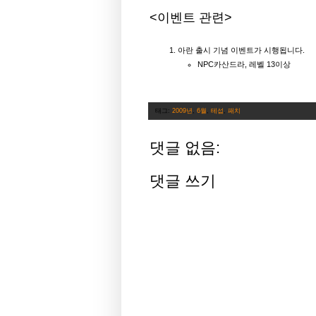
<이벤트 관련>
아란 출시 기념 이벤트가 시행됩니다.
NPC카산드라, 레벨 13이상
태그:
2009년
,
6월
,
테섭
,
패치
댓글 없음:
댓글 쓰기