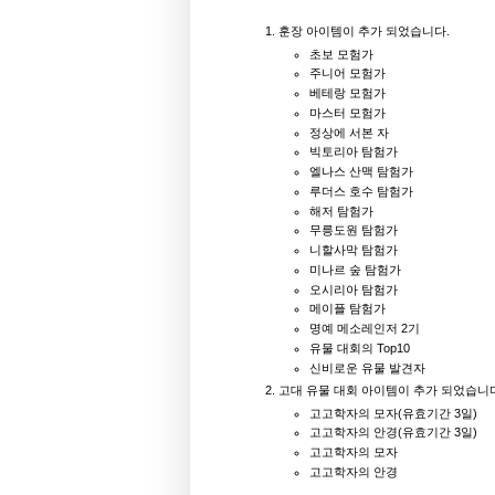
훈장 아이템이 추가 되었습니다.
초보 모험가
주니어 모험가
베테랑 모험가
마스터 모험가
정상에 서본 자
빅토리아 탐험가
엘나스 산맥 탐험가
루더스 호수 탐험가
해저 탐험가
무릉도원 탐험가
니할사막 탐험가
미나르 숲 탐험가
오시리아 탐험가
메이플 탐험가
명예 메소레인저 2기
유물 대회의 Top10
신비로운 유물 발견자
고대 유물 대회 아이템이 추가 되었습니
고고학자의 모자(유효기간 3일)
고고학자의 안경(유효기간 3일)
고고학자의 모자
고고학자의 안경