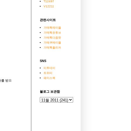
T12497
V12211
관련사이트
가메톡메이플
가메톡유튜브
가메톡다음팟
가메쿠메이플
가메톡플리커
SNS
미투데이
트위터
페이스북
자를 받으
블로그 보관함