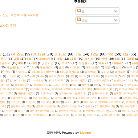
구독하기
글
 삽입, 쪽번호 자동 매기기)
댓글
 실사용 후기
킬
(132)
퀘스트
(99)
2012년
(70)
2011년
(68)
7월
(64)
12월
(60)
itcg
(59)
1월
(55)
목차
(48)
2월
(47)
5월
(47)
2004년
(43)
8월
(42)
11월
(40)
패시브
(39)
팬텀
(39)
6월
(38)
10월
(3
커닝시티
(19)
3차
(18)
레어
(18)
언커먼
(17)
초보자
(17)
캐논슈터
(17)
택틱
(17)
헤네시스
(17)
페리
(10)
캐논블래스터
(10)
1차
(9)
캐논마스터
(9)
넬라
(8)
시그너스
(7)
레지스탕스
(6)
영웅
(6)
노바
(5)
브루스
(
(4)
궁수
(3)
다크로드
(3)
돼지와함께일어서
(3)
돼지와함께춤을
(3)
블랙바크
(3)
소피아
(3)
요정로웬
(3)
요정
리
(2)
버커니어
(2)
베인
(2)
샤를
(2)
세릴
(2)
슈린츠
(2)
슈미
(2)
아벨
(2)
에뜨랑
(2)
요정마르
(2)
요정아르웬
(2)
웅이
(2)
이카루
슬링거
(1)
검사
(1)
나이트
(1)
나이트로드
(1)
나이트워커(1차)
(1)
나이트워커(2차)
(1)
나이트워커(3차)
(1)
노블레스
(1)
다나
(1)
듀얼마스터
(1)
듀얼블레이더
(1)
듀얼블레이드
(1)
드래곤나이트
(1)
레인
(1)
레인저
(1)
로빈
(1)
로저
(1)
롤로네
(1)
루미너스(1차
배표지판
(1)
메르세데스
(1)
메르세데스(1차)
(1)
메르세데스(2차)
(1)
메르세데스(3차)
(1)
메르세데스(4차)
(1)
메카닉(1차)
(1)
메
메이지(3차)
(1)
배틀메이지(4차)
(1)
베티
(1)
보니
(1)
보우마스터
(1)
불독메이지
(1)
불독아크메이지
(1)
불독위자드
(1)
블루머
(1차)
(1)
소울마스터(2차)
(1)
소울마스터(3차)
(1)
스미스
(1)
스토너
(1)
스트라이커(1차)
(1)
스트라이커(2차)
(1)
스트라이커(3
(1차)
(1)
아란(2차)
(1)
아란(3차)
(1)
아란(4차)
(1)
아쳐
(1)
알렉스
(1)
앤
(1)
어쌔신
(1)
에반(10차)
(1)
에반(1차)
(1)
에반(2차)
(1차)
(1)
엔젤릭버스터(2차)
(1)
엔젤릭버스터(3차)
(1)
엔젤릭버스터(4차)
(1)
온오프
(1)
와일드헌터(1차)
(1)
와일드헌터(2차)
탄
(1)
저격수
(1)
정수기
(1)
좀비머쉬맘수배표지판
(1)
좀비버섯수배표지판
(1)
주황버섯수배표지판
(1)
차지
(1)
첫페이지
(1)
(1)
클레릭
(1)
토드
(1)
파란버섯수배표지판
(1)
파이터
(1)
팔라딘
(1)
페이지
(1)
프리스트
(1)
플레임위자드(1차)
(1)
플레임위자
깔끔 테마. Powered by
Blogger
.