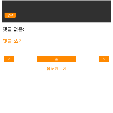
공유
댓글 없음:
댓글 쓰기
‹
›
홈
웹 버전 보기