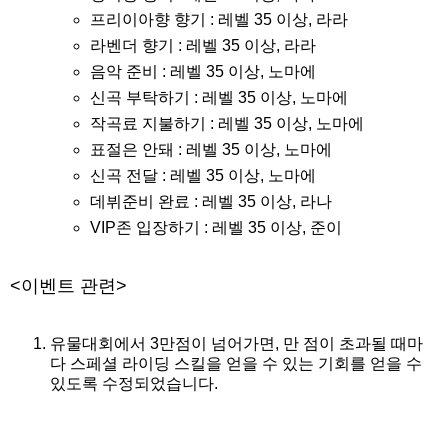
프리이아향 향기 : 레벨 35 이상, 라라
라벤더 향기 : 레벨 35 이상, 라라
음악 준비 : 레벨 35 이상, 노마에
신곡 부탁하기 : 레벨 35 이상, 노마에
작곡료 지불하기 : 레벨 35 이상, 노마에
표절은 안돼 : 레벨 35 이상, 노마에
신곡 전달 : 레벨 35 이상, 노마에
데뷔준비 완료 : 레벨 35 이상, 라나
VIP존 입장하기 : 레벨 35 이상, 준이
<이벤트 관련>
유물대회에서 3만점이 넘어가면, 만 점이 초과될 때마
다 스페셜 라이딩 스킬을 얻을 수 있는 기회를 얻을 수
있도록 수정되었습니다.