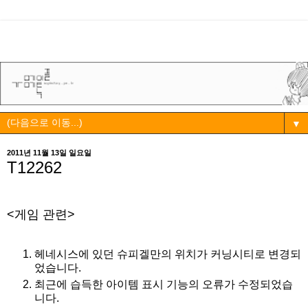
▼
2011년 11월 13일 일요일
T12262
<게임 관련>
헤네시스에 있던 슈피겔만의 위치가 커닝시티로 변경되
었습니다.
최근에 습득한 아이템 표시 기능의 오류가 수정되었습
니다.