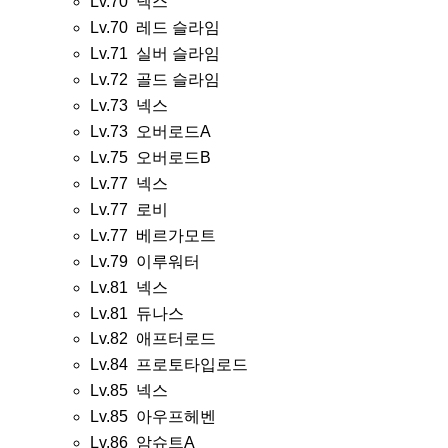
Lv.70 넥스
Lv.70 레드 슬라임
Lv.71 실버 슬라임
Lv.72 골드 슬라임
Lv.73 넥스
Lv.73 오버로드A
Lv.75 오버로드B
Lv.77 넥스
Lv.77 로비
Lv.77 베르가모트
Lv.79 이루워터
Lv.81 넥스
Lv.81 듀나스
Lv.82 애프터로드
Lv.84 프로토타입로드
Lv.85 넥스
Lv.85 아우프헤벤
Lv.86 암슈트A