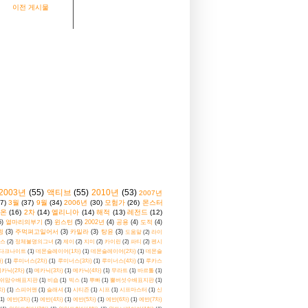
이전 게시물
2003년
(55)
액티브
(55)
2010년
(53)
2007년
7)
3월
(37)
9월
(34)
2006년
(30)
모험가
(26)
몬스터
온
(16)
2차
(14)
엘리니아
(14)
해적
(13)
레전드
(12)
5)
열마리의부기
(5)
윈스턴
(5)
2002년
(4)
공용
(4)
도적
(4)
윙
(3)
주먹펴고일어서
(3)
카밀라
(3)
탕윤
(3)
도움말
(2)
라이
스
(2)
정체불명의그녀
(2)
제이
(2)
지미
(2)
카이린
(2)
파티
(2)
펜시
다크나이트
(1)
데몬슬레이어(1차)
(1)
데몬슬레이어(2차)
(1)
데몬슬
)
(1)
루미너스(2차)
(1)
루미너스(3차)
(1)
루미너스(4차)
(1)
루카스
카닉(2차)
(1)
메카닉(3차)
(1)
메카닉(4차)
(1)
무라트
(1)
바르톨
(1)
쉬맘수배표지판
(1)
비숍
(1)
빅스
(1)
뿌빠
(1)
뿔버섯수배표지판
(1)
차)
(1)
스피어맨
(1)
슬래셔
(1)
시티즌
(1)
시프
(1)
시프마스터
(1)
신
(1)
에반(3차)
(1)
에반(4차)
(1)
에반(5차)
(1)
에반(6차)
(1)
에반(7차)