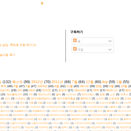
홈
구독하기
글
 삽입, 쪽번호 자동 매기기)
댓글
 실사용 후기
킬
(132)
퀘스트
(99)
2012년
(70)
2011년
(68)
7월
(64)
12월
(60)
itcg
(59)
1월
(55)
목차
(48)
2월
(47)
5월
(47)
2004년
(43)
8월
(42)
11월
(40)
패시브
(39)
팬텀
(39)
6월
(38)
10월
(3
커닝시티
(19)
3차
(18)
레어
(18)
언커먼
(17)
초보자
(17)
캐논슈터
(17)
택틱
(17)
헤네시스
(17)
페리
(10)
캐논블래스터
(10)
1차
(9)
캐논마스터
(9)
넬라
(8)
시그너스
(7)
레지스탕스
(6)
영웅
(6)
노바
(5)
브루스
(
(4)
궁수
(3)
다크로드
(3)
돼지와함께일어서
(3)
돼지와함께춤을
(3)
블랙바크
(3)
소피아
(3)
요정로웬
(3)
요정
리
(2)
버커니어
(2)
베인
(2)
샤를
(2)
세릴
(2)
슈린츠
(2)
슈미
(2)
아벨
(2)
에뜨랑
(2)
요정마르
(2)
요정아르웬
(2)
웅이
(2)
이카루
슬링거
(1)
검사
(1)
나이트
(1)
나이트로드
(1)
나이트워커(1차)
(1)
나이트워커(2차)
(1)
나이트워커(3차)
(1)
노블레스
(1)
다나
(1)
듀얼마스터
(1)
듀얼블레이더
(1)
듀얼블레이드
(1)
드래곤나이트
(1)
레인
(1)
레인저
(1)
로빈
(1)
로저
(1)
롤로네
(1)
루미너스(1차
배표지판
(1)
메르세데스
(1)
메르세데스(1차)
(1)
메르세데스(2차)
(1)
메르세데스(3차)
(1)
메르세데스(4차)
(1)
메카닉(1차)
(1)
메
메이지(3차)
(1)
배틀메이지(4차)
(1)
베티
(1)
보니
(1)
보우마스터
(1)
불독메이지
(1)
불독아크메이지
(1)
불독위자드
(1)
블루머
(1차)
(1)
소울마스터(2차)
(1)
소울마스터(3차)
(1)
스미스
(1)
스토너
(1)
스트라이커(1차)
(1)
스트라이커(2차)
(1)
스트라이커(3
(1차)
(1)
아란(2차)
(1)
아란(3차)
(1)
아란(4차)
(1)
아쳐
(1)
알렉스
(1)
앤
(1)
어쌔신
(1)
에반(10차)
(1)
에반(1차)
(1)
에반(2차)