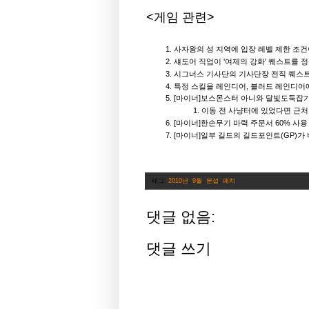
<게임 관련>
사자왕의 성 지역에 입장 레벨 제한 조건
섀도어 직업이 '여제의 강화' 퀘스트를 
시그너스 기사단의 기사단장 전직 퀘스트
특정 스킬을 레인디어, 블러드 레인디어
[마이너]보스몬스터 아니와 달빛도둑잡기
이동 전 사냥터에 있었다면 근처
[마이너]한손무기 마력 주문서 60% 사
[마이너]일부 길드의 길드포인트(GP)
태그:
2010년
,
9월
,
본섭
,
패치
댓글 없음:
댓글 쓰기