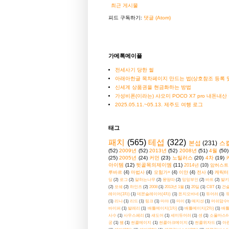
최근 게시물
피드 구독하기:
댓글 (Atom)
가메톡메이플
전세사기 당한 썰
아래아한글 목차페이지 만드는 법(상호참조 등록 및
신세계 상품권을 현금화하는 방법
가성비폰(이라는) 샤오미 POCO X7 pro 내돈내산
2025.05.11.~05.13. 제주도 여행 로그
태그
패치
(565)
테섭
(322)
본섭
(231)
스
(52)
2009년
(52)
2013년
(52)
2008년
(51)
4월
(50)
(25)
2005년
(24)
커먼
(23)
노틸러스
(20)
4차
(19)
아이템
(12)
뒷골목의제이엠
(11)
2014년
(10)
암허스트
루바르
(4)
마법사
(4)
모험가+
(4)
이얀
(4)
전사
(4)
캐릭터
딩
(2)
로그
(2)
말하는나무
(2)
몽땅따
(2)
밍밍부인
(2)
바트
(2)
발키
(2)
포쉐
(2)
하인즈
(2)
2008
(1)
2013년 1월
(1)
20일
(1)
CBT
(1)
건
레이어(3차)
(1)
데몬슬레이어(4차)
(1)
돈지오바네
(1)
듀어러
(1)
(1)
리나
(1)
리드
(1)
링크
(1)
마야
(1)
마이
(1)
매지션
(1)
머쉬맘수
바이퍼
(1)
발레리
(1)
배틀메이지(1차)
(1)
배틀메이지(2차)
(1)
배틀
사수
(1)
사우스페리
(1)
섀도어
(1)
세미듀어러
(1)
센
(1)
소울마스터
궁
(1)
쌤
(1)
썬콜메이지
(1)
썬콜아크메이지
(1)
썬콜위자드
(1)
아란