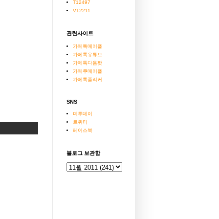
T12497
V12211
관련사이트
가메톡메이플
가메톡유튜브
가메톡다음팟
가메쿠메이플
가메톡플리커
SNS
미투데이
트위터
페이스북
블로그 보관함