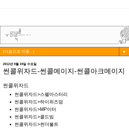
▼
2012년 9월 19일 수요일
썬콜위자드-썬콜메이지-썬콜아크메이지
썬콜위자드
썬콜위자드>스펠마스터리
썬콜위자드>하이위즈덤
썬콜위자드>MP이터
썬콜위자드>콜드빔
썬콜위자드>썬더볼트