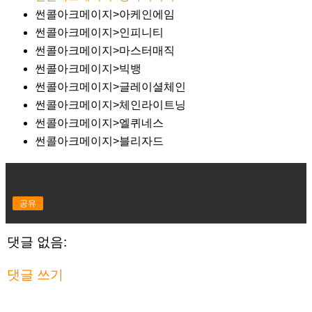
썬콜아크메이지>아케인에임
썬콜아크메이지>인피니티
썬콜아크메이지>마스터매직
썬콜아크메이지>빅뱅
썬콜아크메이지>글레이셜체인
썬콜아크메이지>체인라이트닝
썬콜아크메이지>엘퀴네스
썬콜아크메이지>블리자드
공유
댓글 없음:
댓글 쓰기