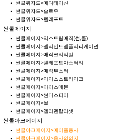
썬콜위자드>메디테이션
썬콜위자드>슬로우
썬콜위자드>텔레포트
썬콜메이지
썬콜메이지>익스트림매직(썬,콜)
썬콜메이지>엘리먼트엠플리피케이션
썬콜메이지>매직크리티컬
썬콜메이지>텔레포트마스터리
썬콜메이지>매직부스터
썬콜메이지>아이스스트라이크
썬콜메이지>아이스데몬
썬콜메이지>썬더스피어
썬콜메이지>씰
썬콜메이지>엘리멘탈리셋
썬콜아크메이지
썬콜아크메이지>메이플용사
썬콜아크메이지>용사의의지