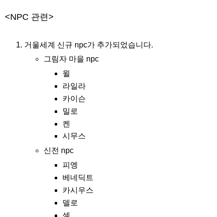
<NPC 관련>
거울세계 신규 npc가 추가되었습니다.
그림자 마을 npc
윌
라일라
카이슨
밀로
켄
시무스
신전 npc
피엥
베네딕트
카시우스
델로
셀