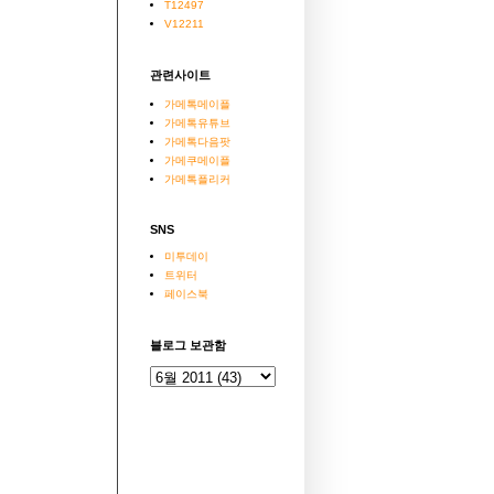
T12497
V12211
관련사이트
가메톡메이플
가메톡유튜브
가메톡다음팟
가메쿠메이플
가메톡플리커
SNS
미투데이
트위터
페이스북
블로그 보관함