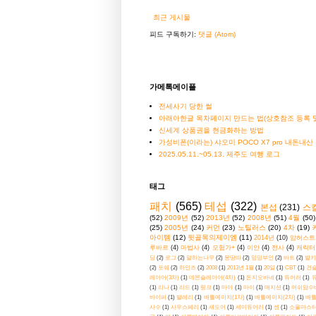
최근 게시물
피드 구독하기:
댓글 (Atom)
가메톡메이플
전세사기 당한 썰
아래아한글 목차페이지 만드는 법(상호참조 등록 및
신세계 상품권을 현금화하는 방법
가성비폰(이라는) 샤오미 POCO X7 pro 내돈내산
2025.05.11.~05.13. 제주도 여행 로그
태그
패치
(565)
테섭
(322)
본섭
(231)
스
(52)
2009년
(52)
2013년
(52)
2008년
(51)
4월
(50)
(25)
2005년
(24)
커먼
(23)
노틸러스
(20)
4차
(19)
아이템
(12)
뒷골목의제이엠
(11)
2014년
(10)
암허스트
루바르
(4)
마법사
(4)
모험가+
(4)
이얀
(4)
전사
(4)
캐릭터
딩
(2)
로그
(2)
말하는나무
(2)
몽땅따
(2)
밍밍부인
(2)
바트
(2)
발키
(2)
포쉐
(2)
하인즈
(2)
2008
(1)
2013년 1월
(1)
20일
(1)
CBT
(1)
건
레이어(3차)
(1)
데몬슬레이어(4차)
(1)
돈지오바네
(1)
듀어러
(1)
(1)
리나
(1)
리드
(1)
링크
(1)
마야
(1)
마이
(1)
매지션
(1)
머쉬맘수
바이퍼
(1)
발레리
(1)
배틀메이지(1차)
(1)
배틀메이지(2차)
(1)
배틀
사수
(1)
사우스페리
(1)
섀도어
(1)
세미듀어러
(1)
센
(1)
소울마스터