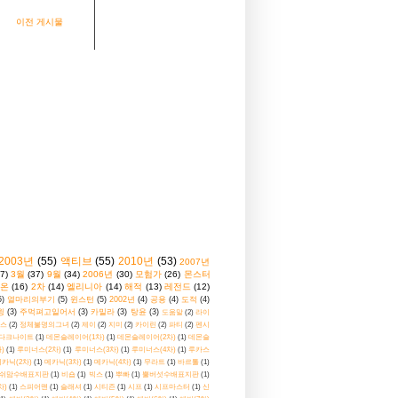
이전 게시물
2003년
(55)
액티브
(55)
2010년
(53)
2007년
7)
3월
(37)
9월
(34)
2006년
(30)
모험가
(26)
몬스터
온
(16)
2차
(14)
엘리니아
(14)
해적
(13)
레전드
(12)
5)
열마리의부기
(5)
윈스턴
(5)
2002년
(4)
공용
(4)
도적
(4)
윙
(3)
주먹펴고일어서
(3)
카밀라
(3)
탕윤
(3)
도움말
(2)
라이
스
(2)
정체불명의그녀
(2)
제이
(2)
지미
(2)
카이린
(2)
파티
(2)
펜시
다크나이트
(1)
데몬슬레이어(1차)
(1)
데몬슬레이어(2차)
(1)
데몬슬
)
(1)
루미너스(2차)
(1)
루미너스(3차)
(1)
루미너스(4차)
(1)
루카스
카닉(2차)
(1)
메카닉(3차)
(1)
메카닉(4차)
(1)
무라트
(1)
바르톨
(1)
쉬맘수배표지판
(1)
비숍
(1)
빅스
(1)
뿌빠
(1)
뿔버섯수배표지판
(1)
차)
(1)
스피어맨
(1)
슬래셔
(1)
시티즌
(1)
시프
(1)
시프마스터
(1)
신