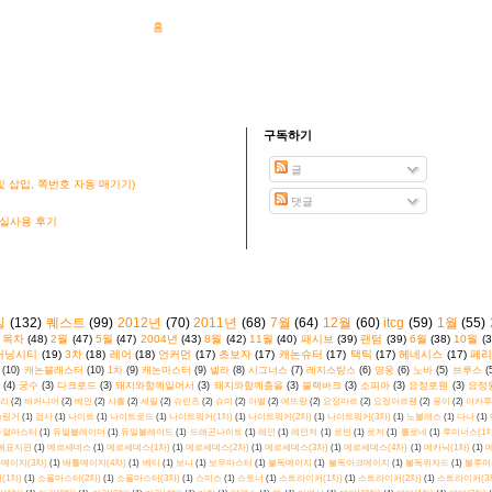
홈
구독하기
글
 삽입, 쪽번호 자동 매기기)
댓글
 실사용 후기
킬
(132)
퀘스트
(99)
2012년
(70)
2011년
(68)
7월
(64)
12월
(60)
itcg
(59)
1월
(55)
목차
(48)
2월
(47)
5월
(47)
2004년
(43)
8월
(42)
11월
(40)
패시브
(39)
팬텀
(39)
6월
(38)
10월
(3
커닝시티
(19)
3차
(18)
레어
(18)
언커먼
(17)
초보자
(17)
캐논슈터
(17)
택틱
(17)
헤네시스
(17)
페리
(10)
캐논블래스터
(10)
1차
(9)
캐논마스터
(9)
넬라
(8)
시그너스
(7)
레지스탕스
(6)
영웅
(6)
노바
(5)
브루스
(
(4)
궁수
(3)
다크로드
(3)
돼지와함께일어서
(3)
돼지와함께춤을
(3)
블랙바크
(3)
소피아
(3)
요정로웬
(3)
요정
리
(2)
버커니어
(2)
베인
(2)
샤를
(2)
세릴
(2)
슈린츠
(2)
슈미
(2)
아벨
(2)
에뜨랑
(2)
요정마르
(2)
요정아르웬
(2)
웅이
(2)
이카루
슬링거
(1)
검사
(1)
나이트
(1)
나이트로드
(1)
나이트워커(1차)
(1)
나이트워커(2차)
(1)
나이트워커(3차)
(1)
노블레스
(1)
다나
(1)
듀얼마스터
(1)
듀얼블레이더
(1)
듀얼블레이드
(1)
드래곤나이트
(1)
레인
(1)
레인저
(1)
로빈
(1)
로저
(1)
롤로네
(1)
루미너스(1차
배표지판
(1)
메르세데스
(1)
메르세데스(1차)
(1)
메르세데스(2차)
(1)
메르세데스(3차)
(1)
메르세데스(4차)
(1)
메카닉(1차)
(1)
메
메이지(3차)
(1)
배틀메이지(4차)
(1)
베티
(1)
보니
(1)
보우마스터
(1)
불독메이지
(1)
불독아크메이지
(1)
불독위자드
(1)
블루머
(1차)
(1)
소울마스터(2차)
(1)
소울마스터(3차)
(1)
스미스
(1)
스토너
(1)
스트라이커(1차)
(1)
스트라이커(2차)
(1)
스트라이커(3